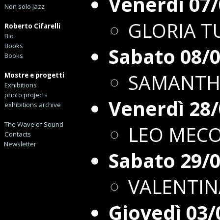
Venerdì 07
Non solo Jazz
GLORIA T
Roberto Cifarelli
Bio
Books
Sabato 08/
Books
SAMANTH
Mostre e progetti
Exhibitions
photo projects
Venerdì 28
exhibitions archive
The Wave of Sound
LEO MEC
Contacts
Newsletter
Sabato 29/
VALENTIN
Giovedì 03/