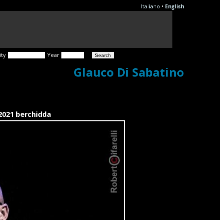
Italiano
•
English
ity
Year
Glauco Di Sabatino
2021 berchidda