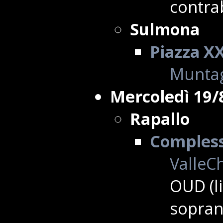
contra
Sulmona
Piazza X
Muntag
Mercoledì 19/
Rapallo
Complesso
ValleCh
OUD (l
sopran