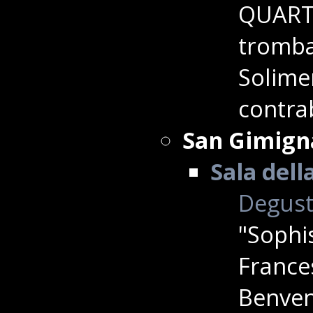
QUARTE
tromba
Solimen
contrab
San Gimign
Sala dell
Degusta
"Sophi
France
Benvenu