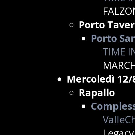
FALZO
Porto Tave
Porto Sa
TIME I
MARCH
Mercoledì 12/
Rapallo
Complesso
ValleCh
Legacy