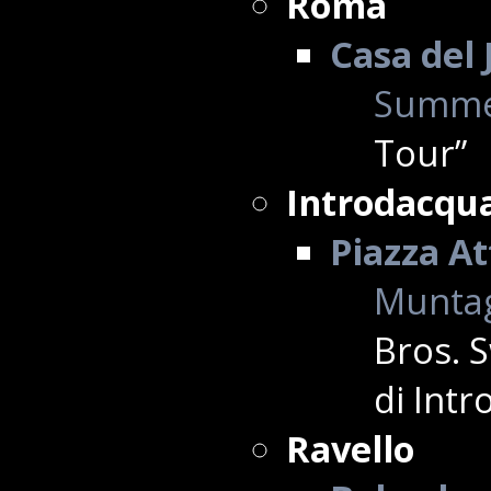
Roma
Casa del 
Summe
Tour”
Introdacqu
Piazza At
Muntag
Bros. 
di Int
Ravello