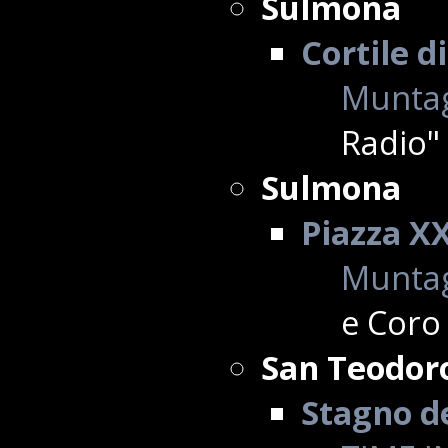
Sulmona
Cortile d
Muntag
Radio"
Sulmona
Piazza X
Muntag
e Coro
San Teodor
Stagno d