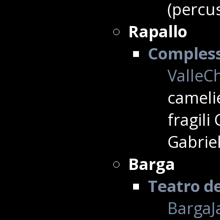
(percus
Rapallo
Complesso
ValleCh
camelie
fragili
Gabriel
Barga
Teatro de
BargaJa