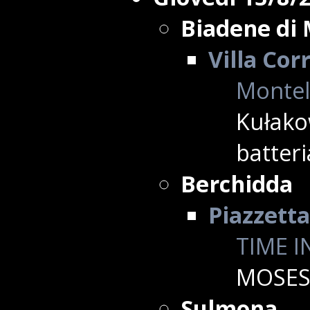
Biadene di
Villa Cor
Montell
Kułako
batteri
Berchidda
Piazzetta
TIME I
MOSES
Sulmona