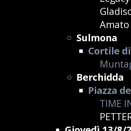
Gladis
Amato
Sulmona
Cortile d
Muntag
Berchidda
Piazza de
TIME I
PETTE
Giovedì 13/8/