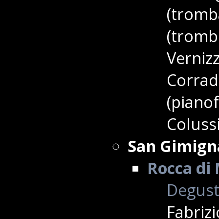
(tromb
(tromb
Vernizz
Corrado
(pianof
Colussi
San Gimign
Rocca di 
Degusta
Fabriz