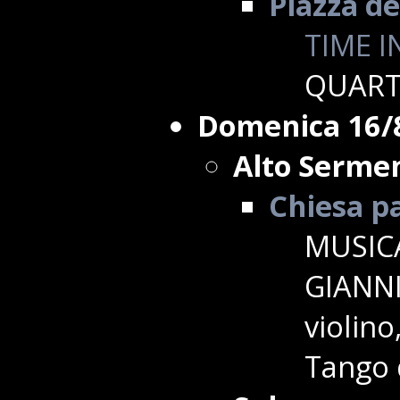
Piazza de
TIME I
QUART
Domenica 16/
Alto Sermen
Chiesa p
MUSICA
GIANNI
violin
Tango d