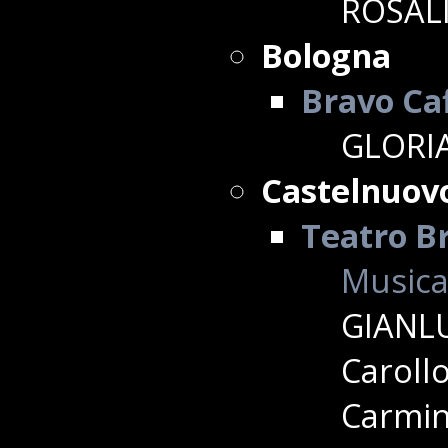
ROSALI
Bologna
Bravo Ca
GLORIA
Castelnuov
Teatro Br
Musica
GIANLU
Caroll
Carmine