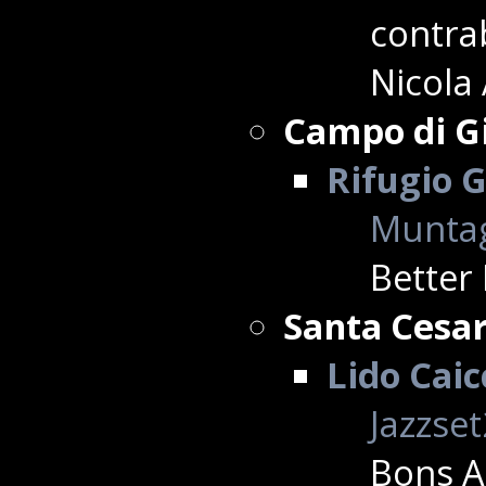
contrab
Nicola 
Campo di G
Rifugio G
Muntag
Better
Santa Cesa
Lido Caic
Jazzse
Bons A