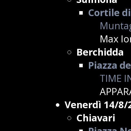
Cortile d
Muntag
Max Io
Berchidda
Piazza de
TIME I
APPAR
Venerdì 14/8/
Chiavari
Piazza No