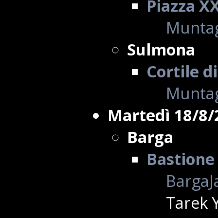
Piazza X
Muntag
Sulmona
Cortile d
Muntag
Martedì 18/8/
Barga
Bastione 
BargaJa
Tarek Y