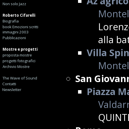
Az agric
Non solo Jazz
Montell
Roberto Cifarelli
Biografia
Lorenz
book Emozioni scritti
immagini 2003
alla ba
Pubblicazioni
Villa Sp
Mostre e progetti
proposta mostre
progetti fotografici
Montell
Archivio Mostre
San Giovan
The Wave of Sound
Contatti
Piazza M
Newsletter
Valdarn
QUINT