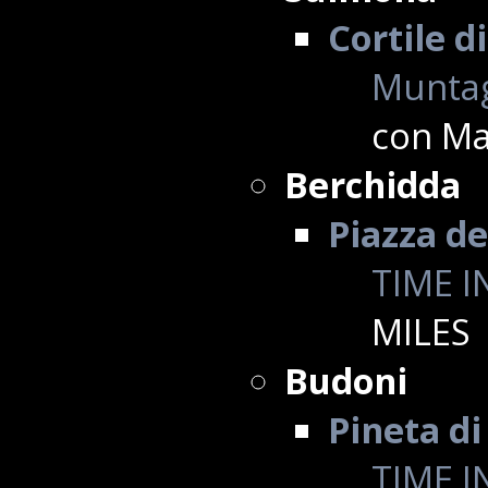
Cortile d
Muntag
con Ma
Berchidda
Piazza de
TIME I
MILES
Budoni
Pineta d
TIME I