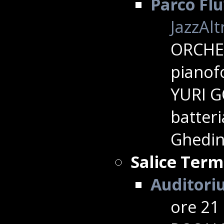
Parco Flu
JazzAlt
ORCHE
pianof
YURI G
batter
Ghedin
Salice Ter
Auditori
ore 21 