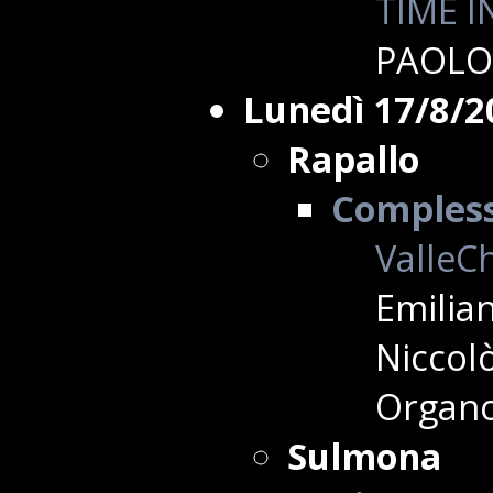
TIME I
PAOLO
Lunedì 17/8/2
Rapallo
Complesso
ValleCh
Emilian
Niccolò
Organo
Sulmona