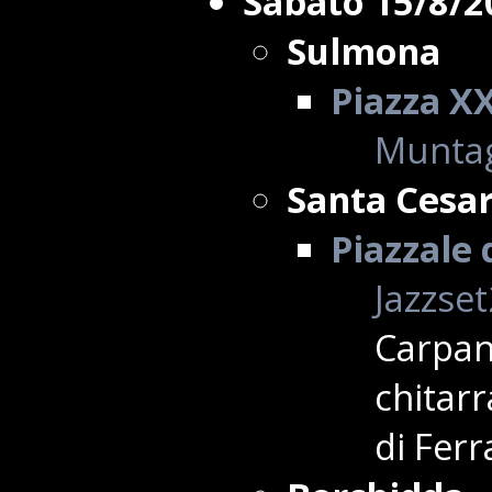
Sabato 15/8/2
Sulmona
Piazza X
Muntag
Santa Cesa
Piazzale
Jazzse
Carpan
chitar
di Ferr