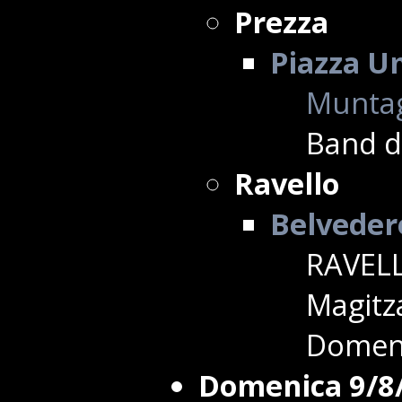
Prezza
Piazza U
Muntag
Band d
Ravello
Belvedere
RAVELL
Magitza
Domeni
Domenica 9/8