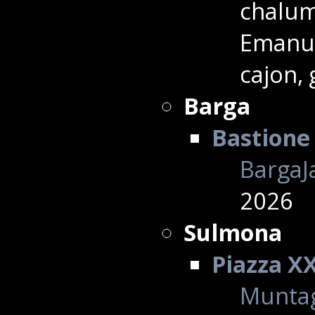
chalume
Emanue
cajon, 
Barga
Bastione 
BargaJa
2026
Sulmona
Piazza X
Muntag