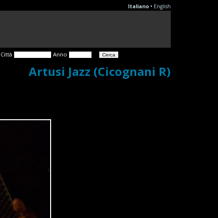
Italiano
•
English
Città
Anno
Artusi Jazz (Cicognani R)