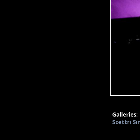
Galleries:
Scettri S