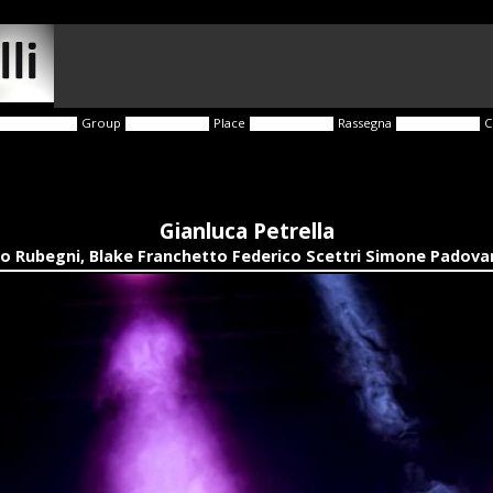
Group
Place
Rassegna
C
Gianluca Petrella
co Rubegni, Blake Franchetto Federico Scettri Simone Padova