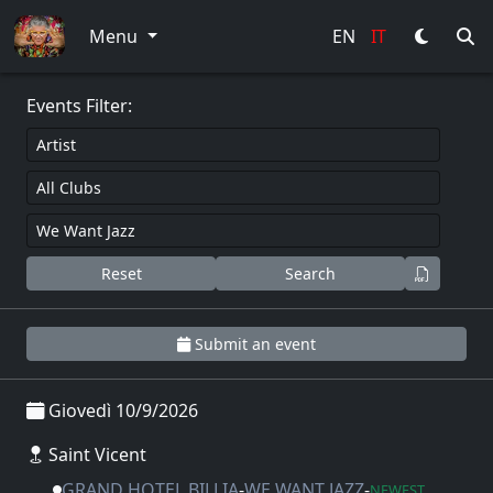
0
Menu
EN
IT
Events Filter:
Reset
Search
Submit an event
Giovedì 10/9/2026
Saint Vicent
GRAND HOTEL BILLIA
-
WE WANT JAZZ
-
NEWEST