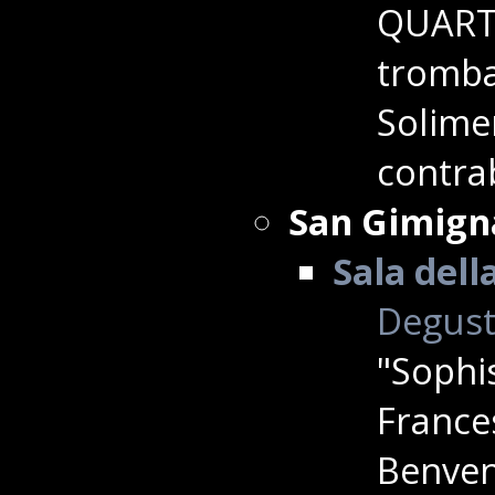
QUARTE
tromba
Solimen
contrab
San Gimign
Sala dell
Degusta
"Sophi
France
Benvenu