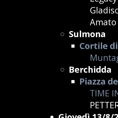
Gladis
Amato
Sulmona
Cortile d
Muntag
Berchidda
Piazza de
TIME I
PETTE
Giovedì 13/8/