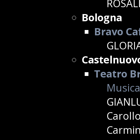
ROSALI
Bologna
Bravo Ca
GLORIA
Castelnuov
Teatro Br
Musica
GIANLU
Caroll
Carmine