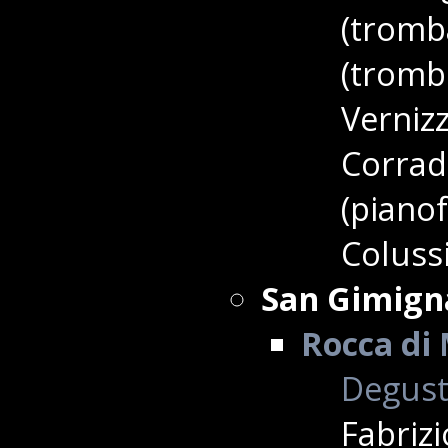
(tromb
(tromb
Vernizz
Corrado
(pianof
Colussi
San Gimign
Rocca di 
Degusta
Fabriz