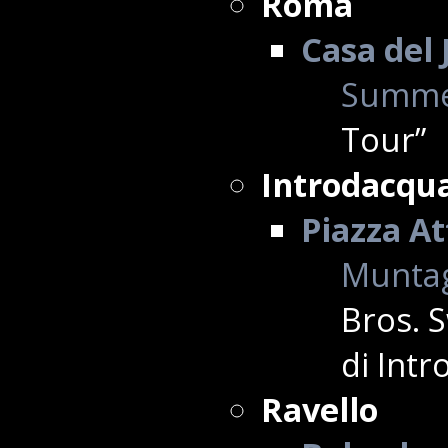
Roma
Casa del 
Summe
Tour”
Introdacqu
Piazza At
Muntag
Bros. 
di Int
Ravello