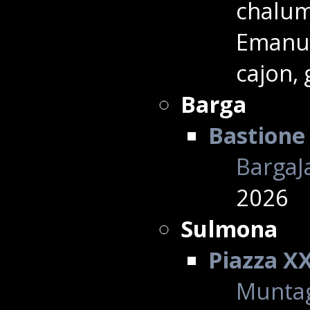
chalume
Emanue
cajon, 
Barga
Bastione 
BargaJa
2026
Sulmona
Piazza X
Muntag