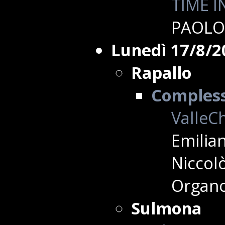
TIME I
PAOLO
Lunedì 17/8/2
Rapallo
Complesso
ValleCh
Emilian
Niccolò
Organo
Sulmona