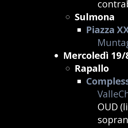
contra
Sulmona
Piazza X
Muntag
Mercoledì 19/
Rapallo
Complesso
ValleCh
OUD (l
sopran