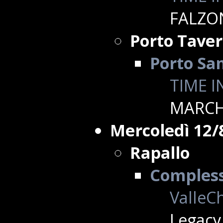
FALZO
Porto Tave
Porto Sa
TIME I
MARCH
Mercoledì 12/
Rapallo
Complesso
ValleCh
Legacy