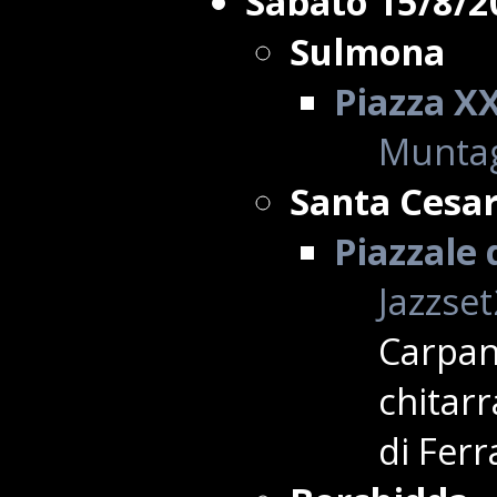
Sabato 15/8/2
Sulmona
Piazza X
Muntag
Santa Cesa
Piazzale
Jazzse
Carpan
chitar
di Ferr