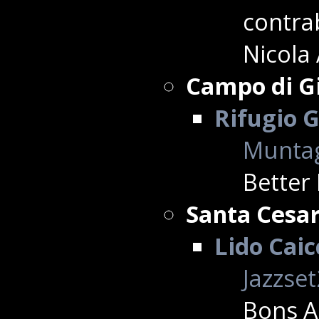
contrab
Nicola 
Campo di G
Rifugio G
Muntag
Better
Santa Cesa
Lido Caic
Jazzse
Bons A