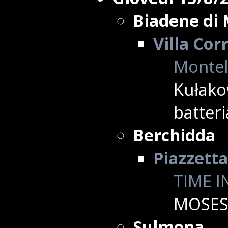
Biadene di
Villa Cor
Montell
Kułako
batteri
Berchidda
Piazzetta
TIME I
MOSES
Sulmona