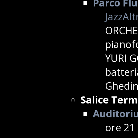
Parco Flu
JazzAlt
ORCHE
pianof
YURI G
batter
Ghedin
Salice Ter
Auditori
ore 21 