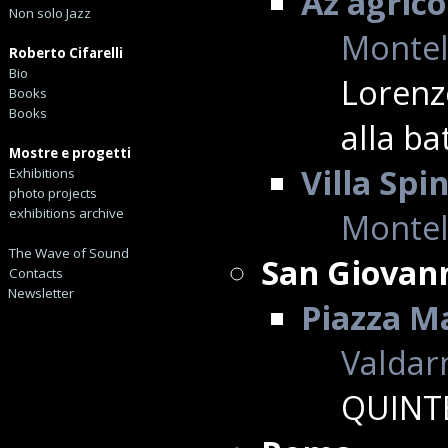
Az agric
Non solo Jazz
Montell
Roberto Cifarelli
Bio
Lorenz
Books
Books
alla ba
Mostre e progetti
Villa Sp
Exhibitions
photo projects
exhibitions archive
Montell
The Wave of Sound
San Giovan
Contacts
Newsletter
Piazza M
Valdarn
QUINT