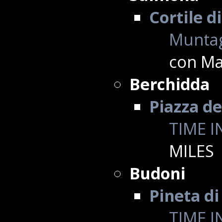
Cortile d
Muntag
con Ma
Berchidda
Piazza de
TIME I
MILES
Budoni
Pineta d
TIME I