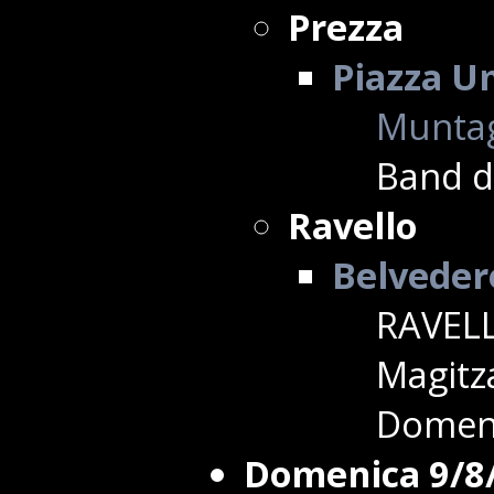
Prezza
Piazza U
Muntag
Band d
Ravello
Belvedere
RAVELL
Magitza
Domeni
Domenica 9/8