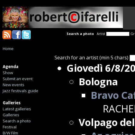
Search a photo
Artist
Gr
Home
Search for an artist (min 5 chars)
Giovedì 6/8/2
Agenda
Show
Bologna
Submit an event
New events
Jazz festivals guide
Bravo Ca
Galleries
RACHE
Latest galleries
Galleries
Volpago del
Search a photo
Festival
B/W Film