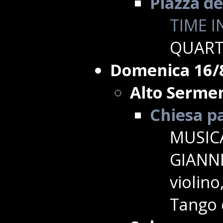
Piazza de
TIME I
QUART
Domenica 16/
Alto Sermen
Chiesa p
MUSICA
GIANNI
violin
Tango d