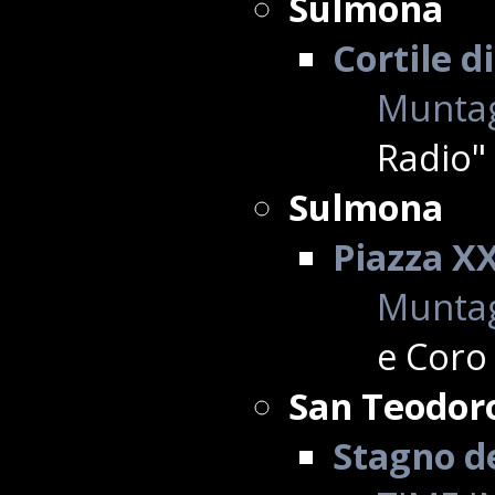
Sulmona
Cortile d
Muntag
Radio"
Sulmona
Piazza X
Muntag
e Coro
San Teodor
Stagno d