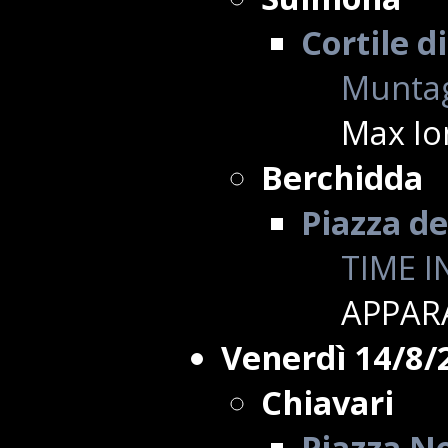
Cortile d
Muntag
Max Io
Berchidda
Piazza de
TIME I
APPAR
Venerdì 14/8/
Chiavari
Piazza No