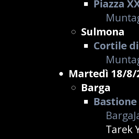
Piazza X
Muntag
Sulmona
Cortile d
Muntag
Martedì 18/8/
Barga
Bastione 
BargaJa
Tarek Y