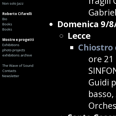
fragili
Non solo Jazz
Gabriel
Roberto Cifarelli
Bio
Domenica 9/8
Books
Books
Lecce
Mostre e progetti
Chiostro 
Exhibitions
photo projects
exhibitions archive
ore 21
The Wave of Sound
SINFON
Contacts
Newsletter
Guidi 
basso,
Orches