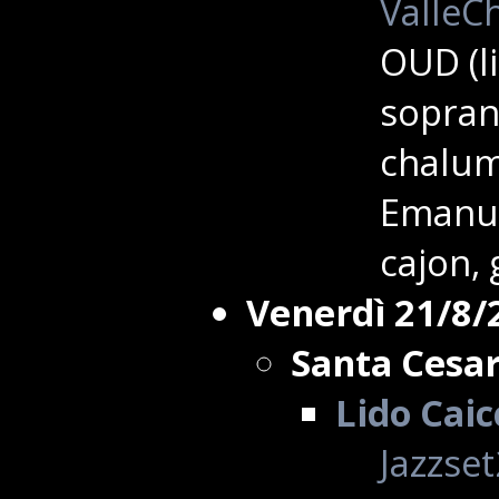
ValleCh
OUD (l
sopran
chalume
Emanue
cajon, 
Venerdì 21/8/
Santa Cesa
Lido Caic
Jazzse