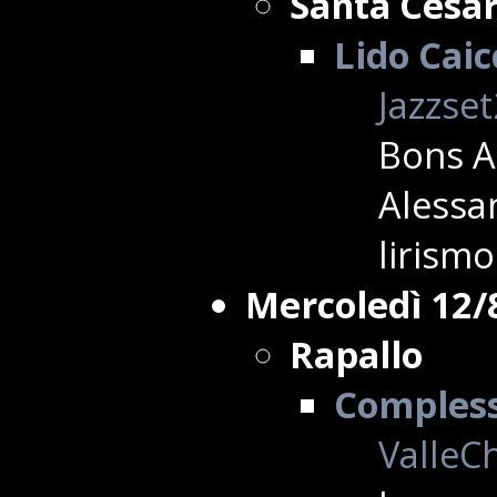
Santa Cesa
Lido Caic
Jazzse
Bons A
Alessan
lirismo
Mercoledì 12/
Rapallo
Complesso
ValleCh