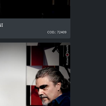
NI
COD.: 72409