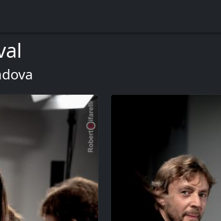
val
Padova