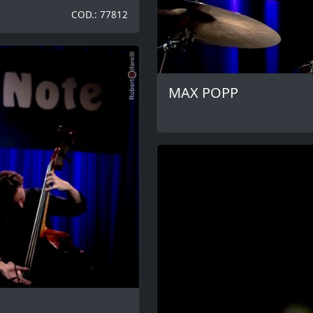
COD.: 77812
MAX POPP