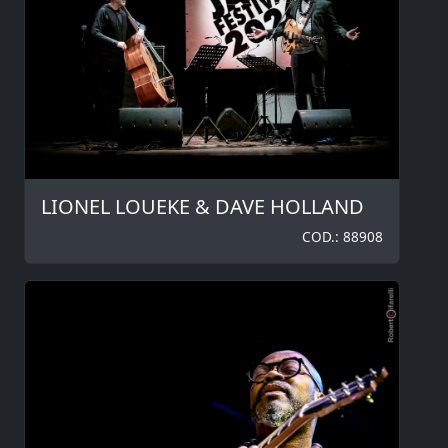
LIONEL LOUEKE & DAVE HOLLAND
COD.: 88908