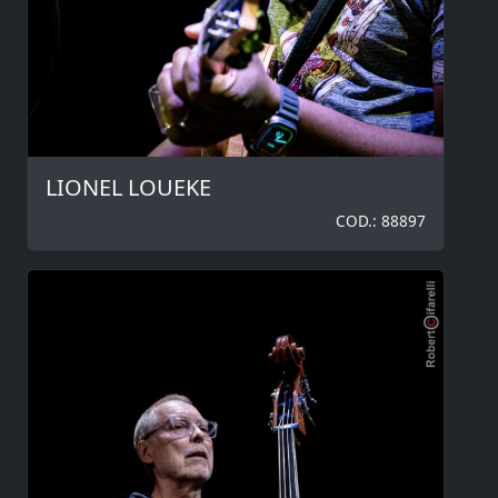
LIONEL LOUEKE
COD.: 88897