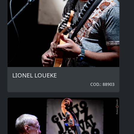
LIONEL LOUEKE
COD.: 88903