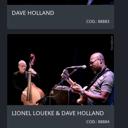
DAVE HOLLAND
COD.: 88883
LIONEL LOUEKE & DAVE HOLLAND
COD.: 88884