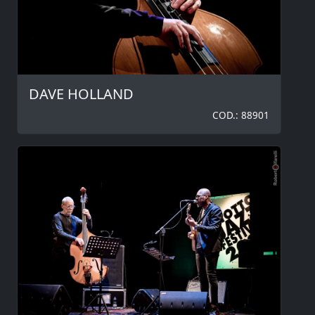
DAVE HOLLAND
COD.: 88901