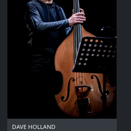
DAVE HOLLAND