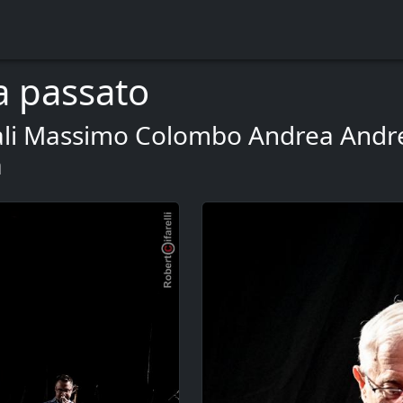
a passato
zzali Massimo Colombo Andrea And
a