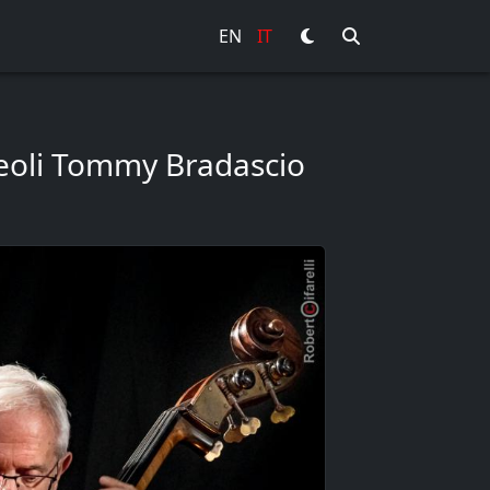
EN
IT
reoli Tommy Bradascio