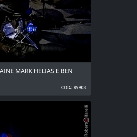
CAINE MARK HELIAS E BEN
COD.: 89903