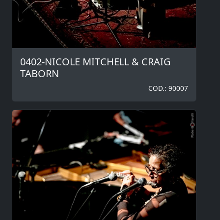
0402-NICOLE MITCHELL & CRAIG
TABORN
COD.: 90007