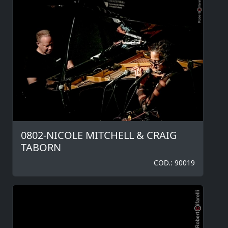
0802-NICOLE MITCHELL & CRAIG
TABORN
COD.: 90019