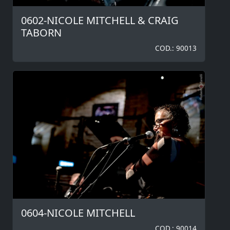
0602-NICOLE MITCHELL & CRAIG
TABORN
COD.: 90013
0604-NICOLE MITCHELL
COD.: 90014