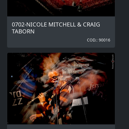
0702-NICOLE MITCHELL & CRAIG
TABORN
COD.: 90016