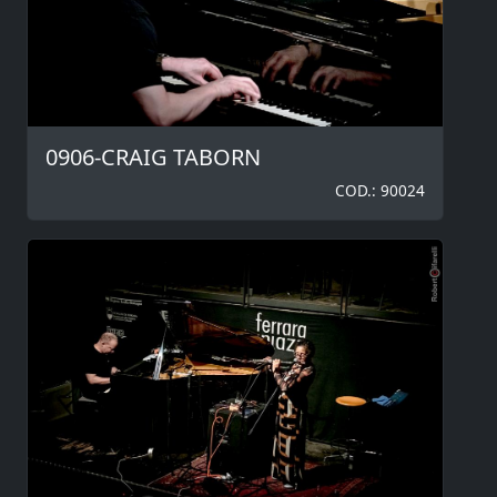
0906-CRAIG TABORN
COD.: 90024