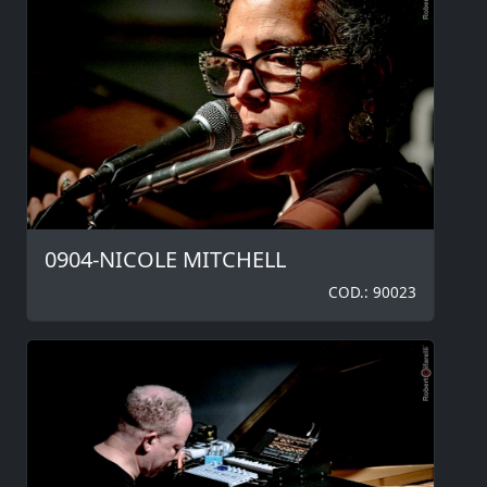
0904-NICOLE MITCHELL
COD.: 90023