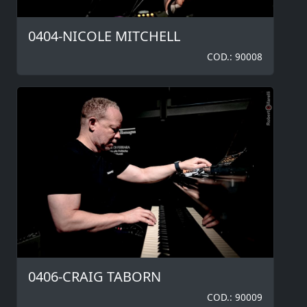
0404-NICOLE MITCHELL
COD.: 90008
0406-CRAIG TABORN
COD.: 90009