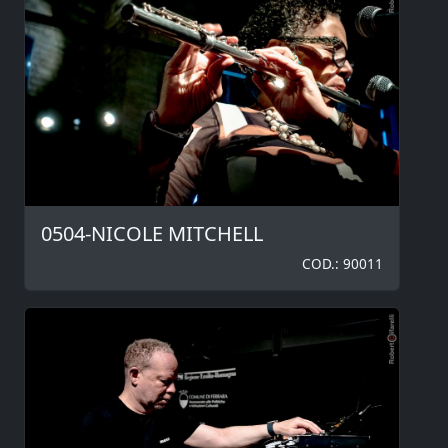
0504-NICOLE MITCHELL
COD.: 90011