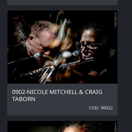
0902-NICOLE MITCHELL & CRAIG
TABORN
COD.: 90022