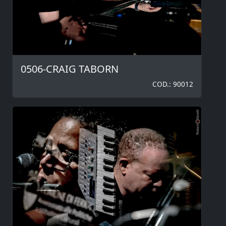
0506-CRAIG TABORN
COD.: 90012