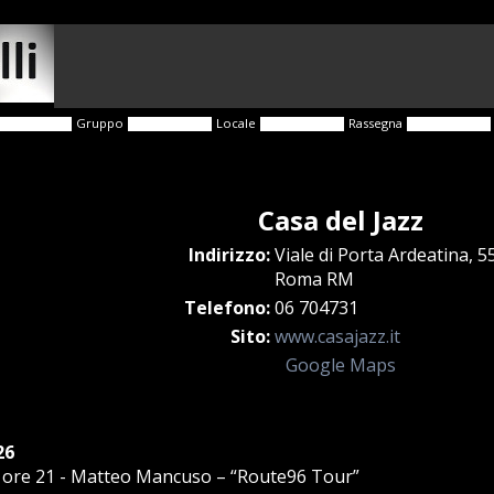
Gruppo
Locale
Rassegna
Casa del Jazz
Indirizzo:
Viale di Porta Ardeatina, 5
Roma RM
Telefono:
06 704731
Sito:
www.casajazz.it
Google Maps
26
ore 21 - Matteo Mancuso – “Route96 Tour”